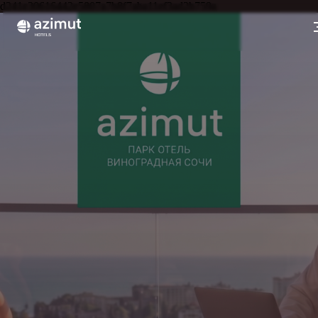
d241e30616442e5807a7b8f7aba11ef3ad2b759a