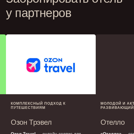
у партнеров
КОМПЛЕКСНЫЙ ПОДХОД К
МОЛОДОЙ И АК
ПУТЕШЕСТВИЯМ
РАЗВИВАЮЩИЙ
Озон Трэвел
Отелло
Ozon Travel
— онлайн-сервис для
«Отелло»
— сер